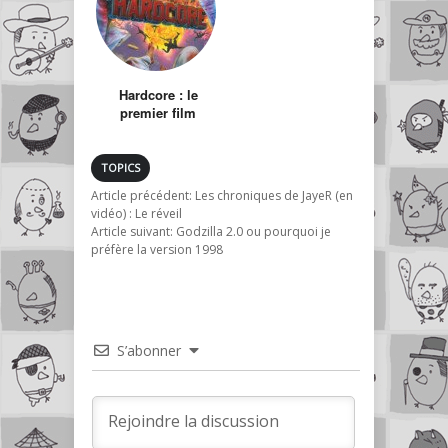
Hardcore : le
premier film
d’action à la
première personne
(P.O.V.)
TOPICS
Article précédent:
Les chroniques de JayeR (en
vidéo) : Le réveil
Article suivant:
Godzilla 2.0 ou pourquoi je
préfère la version 1998
S’abonner