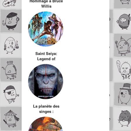
Hommage à Bruce
Willis
Saint Seiya:
Legend of
Sanctuary – 1er
visuels du film en
CGI… j’ai peur !
La planète des
singes :
l’affrontement