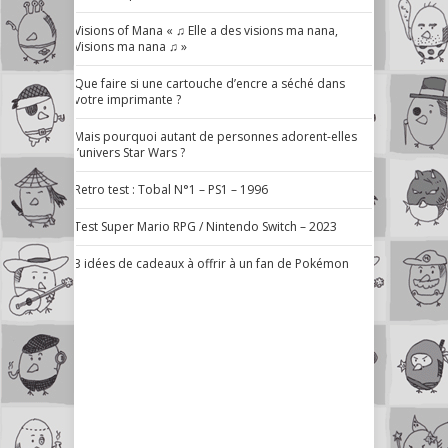
Visions of Mana « ♫ Elle a des visions ma nana,
Visions ma nana ♫ »
Que faire si une cartouche d’encre a séché dans
votre imprimante ?
Mais pourquoi autant de personnes adorent-elles
l’univers Star Wars ?
Retro test : Tobal N°1 – PS1 – 1996
Test Super Mario RPG / Nintendo Switch – 2023
3 idées de cadeaux à offrir à un fan de Pokémon