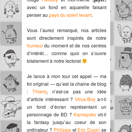
avec un fond en aquarelle faisant
penser au
pays du soleil levant
.
Vous l’aurez remarqué, nos articles
sont directement inspirés de notre
humeur
du moment et de nos centres
d’intérêt… comme quoi on s’ouvre
totalement à notre lectorat
Je lance à mon tour cet appel — ma
foi original — qu’est la chaine de blog
:
Thierry
, n’est-ce pas une idée
d’article intéressant ?
Virus-Boy
a-t-il
un fond d’écran représentant un
personnage de BD ?
Kameyoko
vit-il
la fantasy jusqu’au coeur de son
ordinateur ?
Philippe
et
Eric Dupin
se