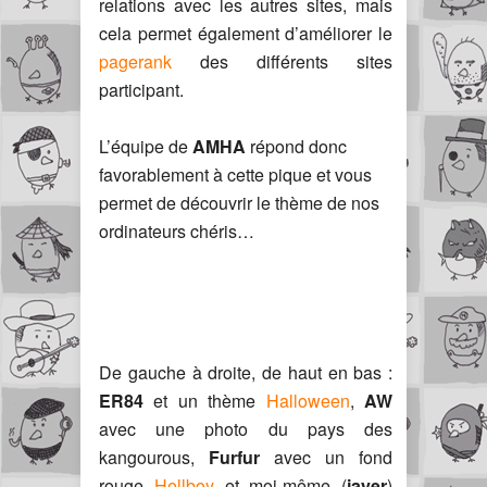
relations avec les autres sites, mais
cela permet également d’améliorer le
pagerank
des différents sites
participant.
L’équipe de
AMHA
répond donc
favorablement à cette pique et vous
permet de découvrir le thème de nos
ordinateurs chéris…
De gauche à droite, de haut en bas :
ER84
et un thème
Halloween
,
AW
avec une photo du pays des
kangourous,
Furfur
avec un fond
rouge
Hellboy
et moi-même (
jayer
)