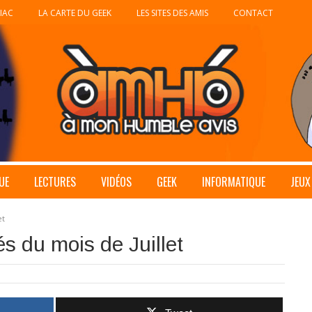
IAC
LA CARTE DU GEEK
LES SITES DES AMIS
CONTACT
UE
LECTURES
VIDÉOS
GEEK
INFORMATIQUE
JEUX
et
és du mois de Juillet