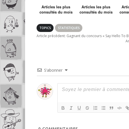
Articles les plus
Articles les plus
Arti
consultés du mois
consultés du mois
cons
de Septembre
de Janvier
d
TOPICS
STATISTIQUES
Article précédent:
Gagnant du concours « Say Hello To Bl
Ar
S’abonner
0
COMMENTAIRES