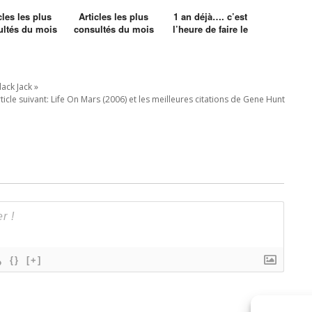
cles les plus
Articles les plus
1 an déjà…. c’est
ultés du mois
consultés du mois
l’heure de faire le
e Fevrier
de Mars
bilan
ack Jack »
ticle suivant:
Life On Mars (2006) et les meilleures citations de Gene Hunt
{}
[+]