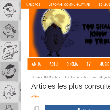
A PROPOS
LE ROMAN COMMUNAUTAIRE
BD MAN
AMHA
ACTU
CINÉMA
TV
MUSIQ
Articles les plus consultés du mois de Juill
Home »
AMHA »
Articles les plus consult
AMHA
0