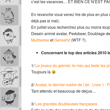
c’est les vacances… ET BIEN CE N’EST P
En revanche vous venez lire de plus en plus 
déjà pas si mal).
En juillet vous recherchez plus ou moins tou
Dessin animé avatar, Pedobear, Doublage d
Multiverse
et
Ganesh2
(WTF ?).
Concernant le top des articles 2010 l
1/
Le joueur du grenier, le mec qui teste les p
Toujours là
2/
Avatar, le dernier maitre de l’air : Livre 1 
Tant attendu et beaucoup de déçus…
3/
Les grandes doubleuses françaises