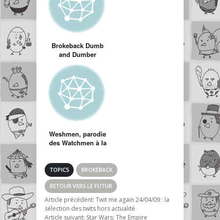
Brokeback Dumb
and Dumber
(Dumb and
Dumber version
Brokeback
mountain)
Weshmen, parodie
des Watchmen à la
sauce FrenchNerd
TOPICS
BROKEBACK
RETOUR VERS LE FUTUR
Article précédent:
Twit me again 24/04/09 : la
sélection des twits hors actualité
Article suivant:
Star Wars: The Empire