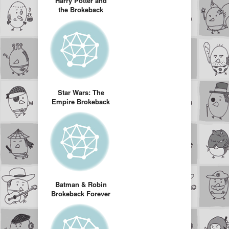
Harry Potter and
the Brokeback
Goblet (Harry
Potter versio
Brokeback
Mountain)
Star Wars: The
Empire Brokeback
(Starwars version
Brockeback
mountain)
Batman & Robin
Brokeback Forever
(Batman version
Brokeback
mountain)