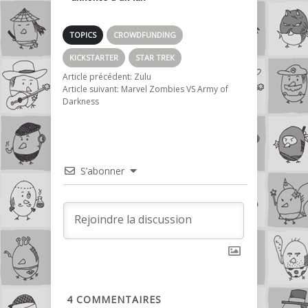
film basé sur le
manga Akira !
TOPICS
CROWDFUNDING
KICKSTARTER
STAR TREK
Article précédent:
Zulu
Article suivant:
Marvel Zombies VS Army of
Darkness
S’abonner
4
COMMENTAIRES