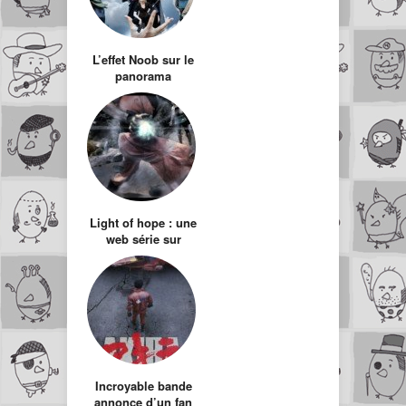
L’effet Noob sur le
panorama
télévisuel Français
Light of hope : une
web série sur
Dragon Ball Z
Incroyable bande
annonce d’un fan