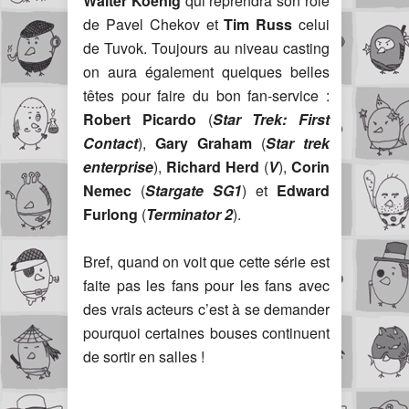
Walter Koenig
qui reprendra son rôle
de Pavel Chekov et
Tim Russ
celui
de Tuvok. Toujours au niveau casting
on aura également quelques belles
têtes pour faire du bon fan-service :
Robert Picardo
(
Star Trek: First
Contact
),
Gary Graham
(
Star trek
enterprise
),
Richard Herd
(
V
),
Corin
Nemec
(
Stargate SG1
) et
Edward
Furlong
(
Terminator 2
).
Bref, quand on voit que cette série est
faite pas les fans pour les fans avec
des vrais acteurs c’est à se demander
pourquoi certaines bouses continuent
de sortir en salles !