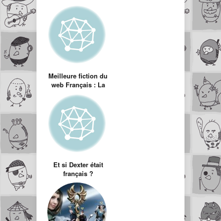
Meilleure fiction du
web Français : La
P’tite Couronne
Et si Dexter était
français ?