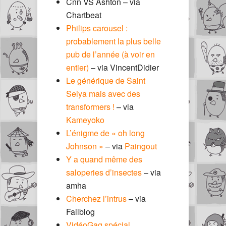
Cnn VS Ashton – via
Chartbeat
Philips carousel :
probablement la plus belle
pub de l’année (à voir en
entier)
– via VincentDidier
Le générique de Saint
Seiya mais avec des
transformers !
– via
Kameyoko
L’énigme de « oh long
Johnson »
– via
Paingout
Y a quand même des
saloperies d’insectes
– via
amha
Cherchez l’intrus
– via
Failblog
VidéoGag spécial