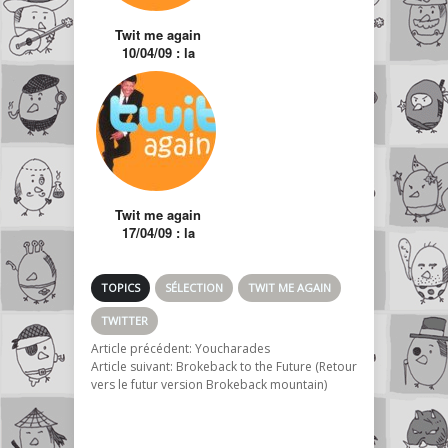
Twit me again
10/04/09 : la
sélection des twits
hors actualité
Twit me again
17/04/09 : la
sélection des twits
hors actualité
TOPICS
SÉLECTION
TWIT ME AGAIN
TWITTER
Article précédent:
Youcharades
Article suivant:
Brokeback to the Future (Retour
vers le futur version Brokeback mountain)