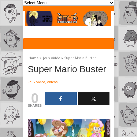
Super Mario Buster
Home »
Jeux vidéo »
Super Mario Buster
Jeux vidéo
,
Vidéos
0
SHARES