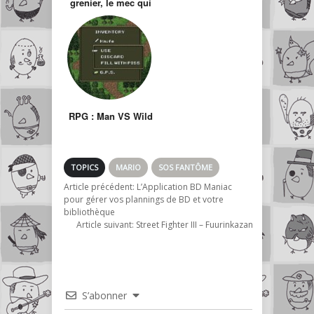
grenier, le mec qui
teste les pires jeux
des vieilles
consoles
RPG : Man VS Wild
TOPICS
MARIO
SOS FANTÔME
Article précédent:
L’Application BD Maniac
pour gérer vos plannings de BD et votre
bibliothèque
Article suivant:
Street Fighter III – Fuurinkazan
S’abonner