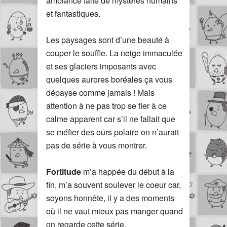
ambiance faite de mystères humains
et fantastiques.
Les paysages sont d’une beauté à
couper le souffle. La neige immaculée
et ses glaciers imposants avec
quelques aurores boréales ça vous
dépayse comme jamais ! Mais
attention à ne pas trop se fier à ce
calme apparent car s’il ne fallait que
se méfier des ours polaire on n’aurait
pas de série à vous montrer.
Fortitude
m’a happée du début à la
fin, m’a souvent soulever le coeur car,
soyons honnête, il y a des moments
où il ne vaut mieux pas manger quand
on regarde cette série.