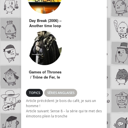
Day Break (2006) –
Another time loop
tv show?
Games of Thrones
/ Trône de Fer, le
langage Dothraki
TOPICS
SÉRIES ANGLAISES
Article précédent:
Je bois du café, je suis un
homme !
Article suivant:
Sense 8 – la série qui te met des
émotions plein la tronche