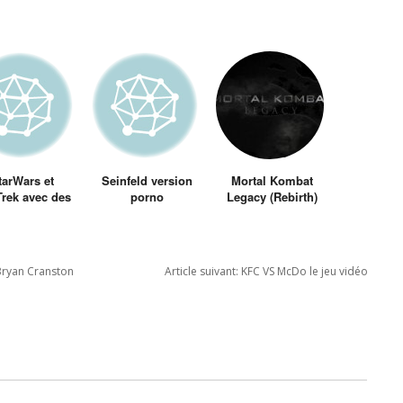
tarWars et
Seinfeld version
Mortal Kombat
Trek avec des
porno
Legacy (Rebirth)
riques façon
par Kevin
es des années
Tancharoen
80’s
Bryan Cranston
Article suivant:
KFC VS McDo le jeu vidéo