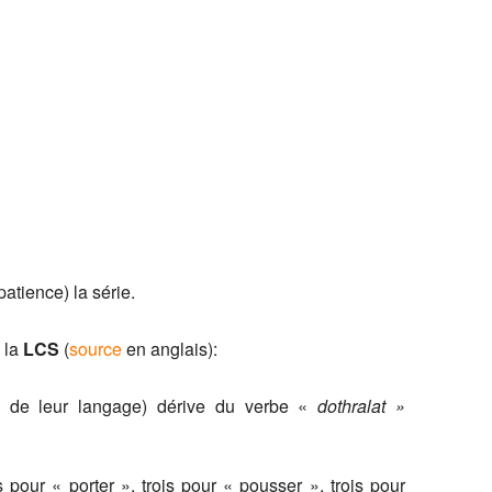
atience) la série.
e la
LCS
(
source
en anglais):
i de leur langage) dérive du verbe «
dothralat »
 pour « porter », trois pour « pousser », trois pour