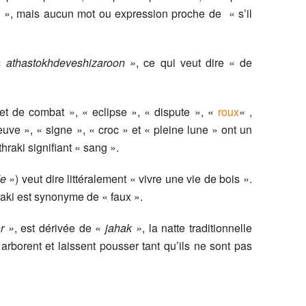
al », mais aucun mot ou expression proche de « s’il
 «
athastokhdeveshizaroon »
, ce qui veut dire « de
let de combat », « eclipse », « dispute », «
roux
« ,
euve », « signe », « croc » et « pleine lune » ont un
thraki signifiant « sang ».
de »
) veut dire littéralement « vivre une vie de bois ».
raki est synonyme de « faux ».
r »
, est dérivée de «
jahak »
, la natte traditionnelle
arborent et laissent pousser tant qu’ils ne sont pas