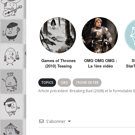
Games of Thrones
OMG OMG OMG :
S
(2010) Teasing
La 1ère vidéo
Star
making of de A
géné
Game of Thrones /
séri
Le Trône de Fer
TOPICS
GBO
TRONE DE FER
Article précédent:
Breaking Bad (2008) et le formidable 
S’abonner