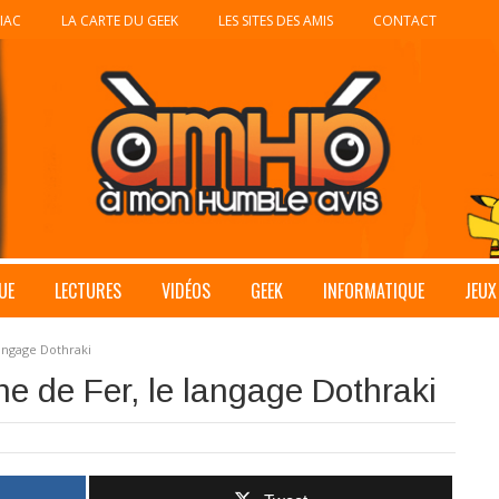
IAC
LA CARTE DU GEEK
LES SITES DES AMIS
CONTACT
UE
LECTURES
VIDÉOS
GEEK
INFORMATIQUE
JEUX
angage Dothraki
e de Fer, le langage Dothraki