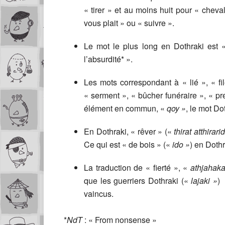
« tirer » et au moins huit pour « chev
vous plait » ou « suivre ».
Le mot le plus long en Dothraki est
l’absurdité* ».
Les mots correspondant à « lié », « fi
« serment », « bûcher funéraire », « pr
élément en commun, «
qoy »
, le mot Do
En Dothraki, « rêver » («
thirat atthirari
Ce qui est « de bois » («
ido »
) en Doth
La traduction de « fierté », «
athjahaka
que les guerriers Dothraki («
lajaki »
) 
vaincus.
*
NdT
: « From nonsense »