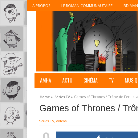
A PROPOS
LE ROMAN COMMUNAUTAIRE
BD MAN
AMHA
ACTU
CINÉMA
TV
MUSIQ
Games of Thrones / Trône de Fer, le l
Home »
Séries TV »
Games of Thrones / Trôn
Séries TV
,
Vidéos
0