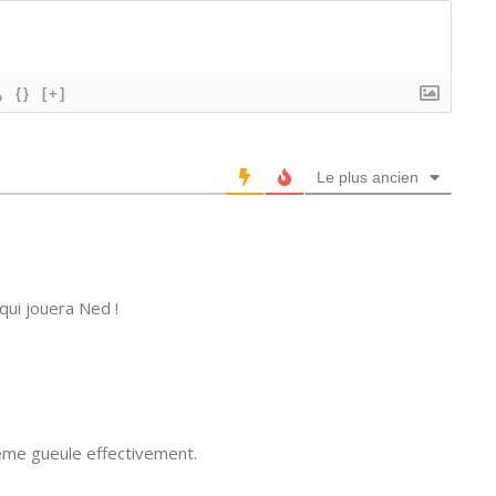
{}
[+]
Le plus ancien
qui jouera Ned !
 même gueule effectivement.