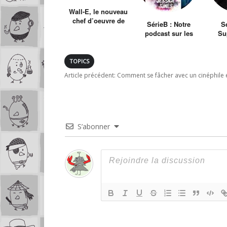
Wall-E, le nouveau
chef d’oeuvre de
SérieB : Notre
Sé
Pixar
podcast sur les
Su
séries TV et le
Ro
cinéma
TOPICS
Article précédent:
Comment se fâcher avec un cinéphile 
S’abonner