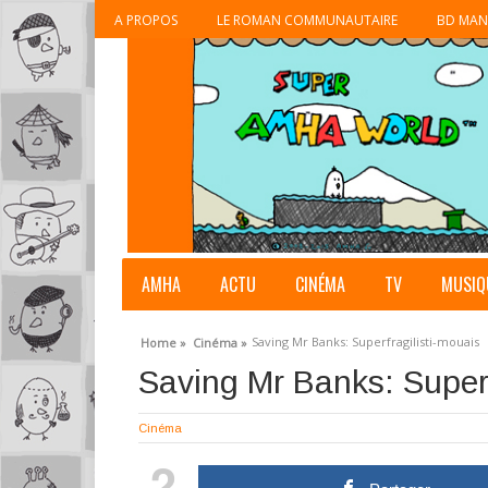
A PROPOS
LE ROMAN COMMUNAUTAIRE
BD MAN
AMHA
ACTU
CINÉMA
TV
MUSIQ
Saving Mr Banks: Superfragilisti-mouais
Home »
Cinéma »
Saving Mr Banks: Superf
Cinéma
2