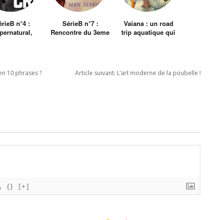
rieB n°4 :
SérieB n°7 :
Vaiana : un road
pernatural,
Rencontre du 3eme
trip aquatique qui
cky, Creed
type et Man
manque de
seeking woman
méchants
charismatiques
en 10 phrases ?
Article suivant:
L’art moderne de la poubelle !
{}
[+]