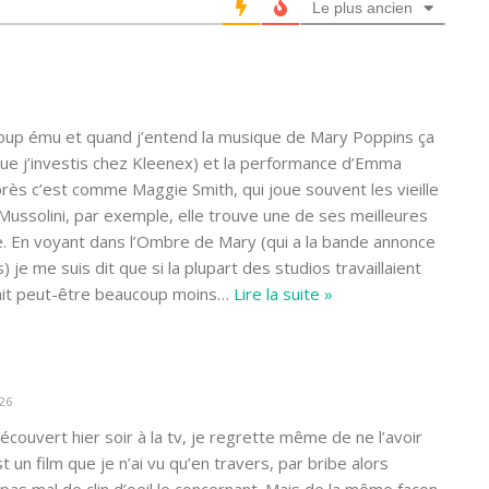
Le plus ancien
oup ému et quand j’entend la musique de Mary Poppins ça
e j’investis chez Kleenex) et la performance d’Emma
ès c’est comme Maggie Smith, qui joue souvent les vieille
ussolini, par exemple, elle trouve une de ses meilleures
. En voyant dans l’Ombre de Mary (qui a la bande annonce
) je me suis dit que si la plupart des studios travaillaient
ait peut-être beaucoup moins
…
Lire la suite »
:26
découvert hier soir à la tv, je regrette même de ne l’avoir
 un film que je n’ai vu qu’en travers, par bribe alors
pas mal de clin d’oeil le concernant. Mais de la même façon