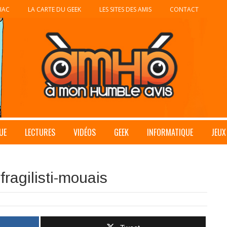
IAC
LA CARTE DU GEEK
LES SITES DES AMIS
CONTACT
UE
LECTURES
VIDÉOS
GEEK
INFORMATIQUE
JEUX
ragilisti-mouais