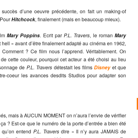
le succès d’une oeuvre précédente, on fait un making-of
 Pour
Hitchcock
, finalement (mais en beaucoup mieux).
ilm
Mary Poppins
. Ecrit par
P.L. Travers
, le roman
Mary
hell » avant d’être finalement adapté au cinéma en 1962,
? Comment ? Ce film nous l’apprend. Véritablement. On
e cette couleur, pourquoi cet acteur a été choisi au lieu
ersonnage de
P.L. Travers
détestait les films
Disney
et que
tre-coeur les avances desdits Studios pour adapter son
ués, mais à AUCUN MOMENT on n’aura l’envie de vérifier
t ça ? Est-ce que le numéro de la porte d’entrée a bien été
et qu’on entend
P.L. Travers
dire « Il n’y aura JAMAIS de