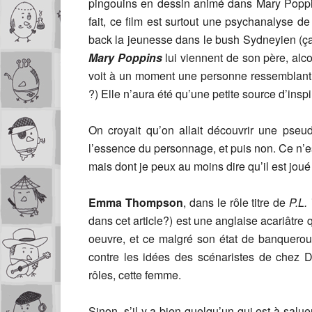
pingouins en dessin animé dans Mary Poppin
fait, ce film est surtout une psychanalyse d
back la jeunesse dans le bush Sydneyien (ç
Mary Poppins
lui viennent de son père, alco
voit à un moment une personne ressemblant tr
?) Elle n’aura été qu’une petite source d’inspir
On croyait qu’on allait découvrir une pse
l’essence du personnage, et puis non. Ce n’est
mais dont je peux au moins dire qu’il est jou
Emma Thompson
, dans le rôle titre de
P.L. 
dans cet article?) est une anglaise acariâtre 
oeuvre, et ce malgré son état de banquerout
contre les idées des scénaristes de chez Di
rôles, cette femme.
Sinon, s’il y a bien quelqu’un qui est à salu