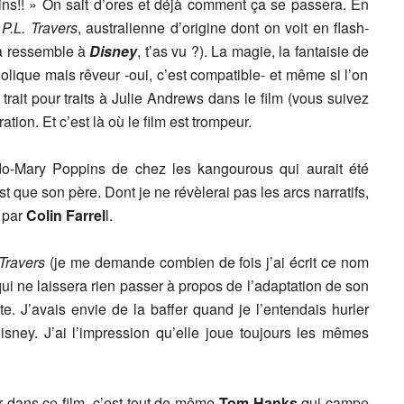
s!! » On sait d’ores et déjà comment ça se passera. En
e
P.L. Travers
, australienne d’origine dont on voit en flash-
a ressemble à
Disney
, t’as vu ?). La magie, la fantaisie de
olique mais rêveur -oui, c’est compatible- et même si l’on
ait pour traits à Julie Andrews dans le film (vous suivez
ation. Et c’est là où le film est trompeur.
udo-Mary Poppins de chez les kangourous qui aurait été
 que son père. Dont je ne révèlerai pas les arcs narratifs,
é par
Colin Farrel
l.
Travers
(je me demande combien de fois j’ai écrit ce nom
qui ne laissera rien passer à propos de l’adaptation de son
e. J’avais envie de la baffer quand je l’entendais hurler
sney. J’ai l’impression qu’elle joue toujours les mêmes
er dans ce film, c’est tout de même
Tom Hanks
qui campe