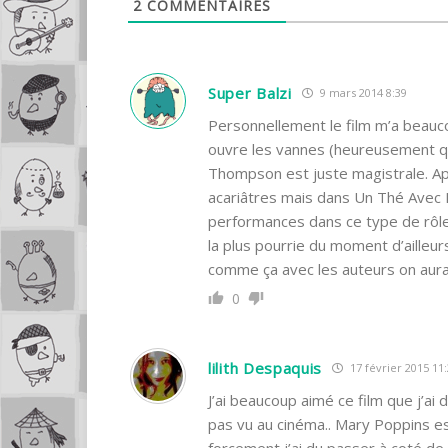
2
COMMENTAIRES
Super Balzi
9 mars 2014 8:39
Personnellement le film m’a beauc
ouvre les vannes (heureusement qu
Thompson est juste magistrale. Apr
acariâtres mais dans Un Thé Avec M
performances dans ce type de rôle
la plus pourrie du moment d’ailleurs
comme ça avec les auteurs on aur
0
lilith Despaquis
17 février 2015 11
J’ai beaucoup aimé ce film que j’ai 
pas vu au cinéma.. Mary Poppins est
forcement j’ai du passer à coté de 