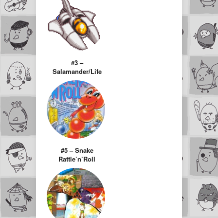
#3 –
Salamander/Life
Force
#5 – Snake
Rattle’n’Roll