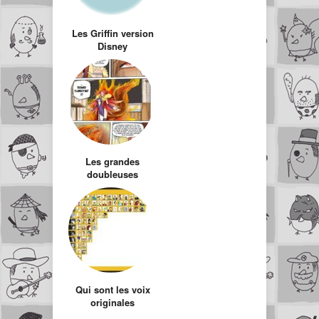
Les Griffin version
Disney
Les grandes
doubleuses
françaises
Qui sont les voix
originales
américaines des