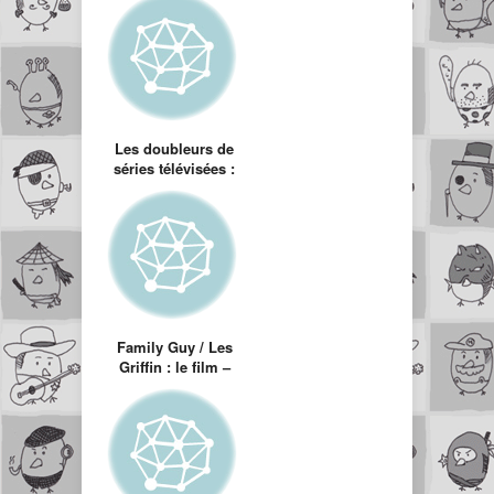
Les doubleurs de
séries télévisées :
Family Guy / Les
Griffin
Family Guy / Les
Griffin : le film –
Something
Something
Something
Darkside