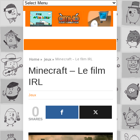
Minecraft – Le film IRL
Home »
Jeux »
Minecraft – Le film
IRL
Jeux
0
SHARES