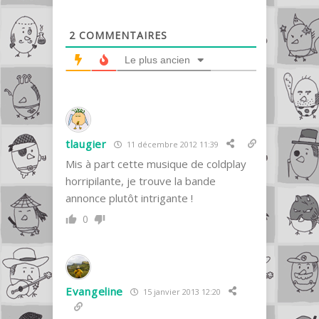
2
COMMENTAIRES
Le plus ancien
tlaugier
11 décembre 2012 11:39
Mis à part cette musique de coldplay
horripilante, je trouve la bande
annonce plutôt intrigante !
0
Evangeline
15 janvier 2013 12:20