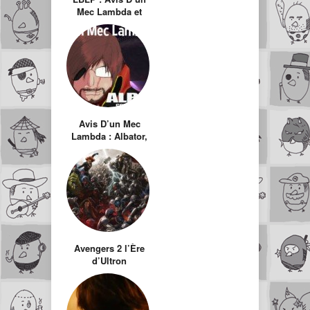
Mec Lambda et
jeux caca
Avis D’un Mec
Lambda : Albator,
corsaire de
l’espace
Avengers 2 l’Ère
d’Ultron