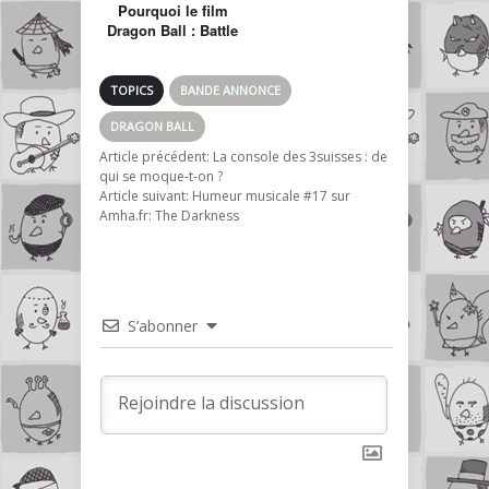
Pourquoi le film
Dragon Ball : Battle
of gods, sera le
film le plus piraté
en 2013 !
TOPICS
BANDE ANNONCE
DRAGON BALL
Article précédent:
La console des 3suisses : de
qui se moque-t-on ?
Article suivant:
Humeur musicale #17 sur
Amha.fr: The Darkness
S’abonner