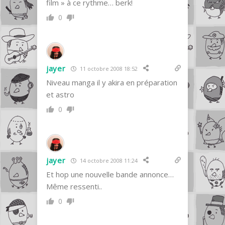
film » à ce rythme… berk!
0
jayer
11 octobre 2008 18:52
Niveau manga il y akira en préparation
et astro
0
jayer
14 octobre 2008 11:24
Et hop une nouvelle bande annonce…
Même ressenti..
0