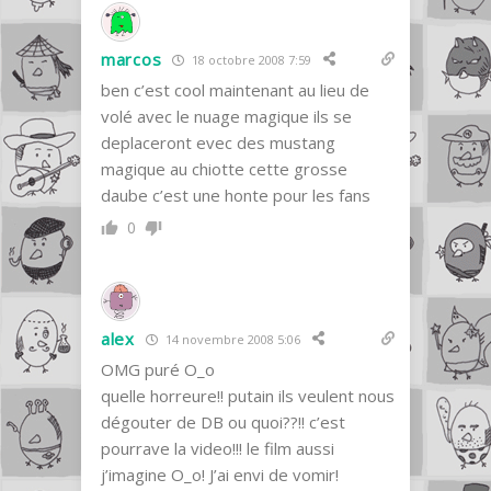
marcos
18 octobre 2008 7:59
ben c’est cool maintenant au lieu de
volé avec le nuage magique ils se
deplaceront evec des mustang
magique au chiotte cette grosse
daube c’est une honte pour les fans
0
alex
14 novembre 2008 5:06
OMG puré O_o
quelle horreure!! putain ils veulent nous
dégouter de DB ou quoi??!! c’est
pourrave la video!!! le film aussi
j’imagine O_o! J’ai envi de vomir!