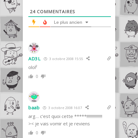
24
COMMENTAIRES
Le plus ancien
AD3L
3 octobre 2008 15:55
olol²
0
baab
3 octobre 2008 16:07
arg… c’est quoi cette *****!!!!!!!!!!!!!!!!!
>< je vais vomir et je reviens
0