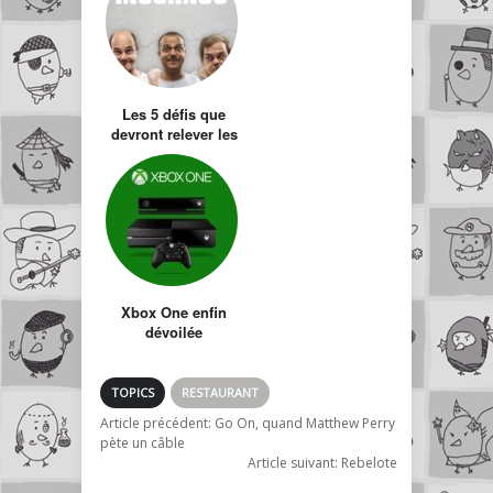
Les 5 défis que
devront relever les
Inconnus pour
revenir en 2014
Xbox One enfin
dévoilée
TOPICS
RESTAURANT
Article précédent:
Go On, quand Matthew Perry
pète un câble
Article suivant:
Rebelote