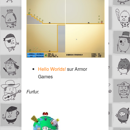
Hello Worlds!
sur Armor
Games
Furfur.