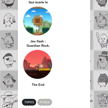
faut écarte le
bloc…et atteindre
la lumière
Jeu flash :
Guardian Rock,
écrasez le petit
Indiana Jones
The End
TOPICS
PUZZLE