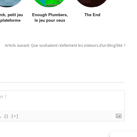
b, petit jeu
Enough Plumbers,
The End
 plateforme
le jeu pour ceux
qui n’en n’ont pas
marre des
plombiers et de
Mario
Article suivant:
Que souhaitent réellement les visiteurs d’un Blog/Site ?
{}
[+]