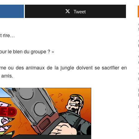
Tweet
it rire…
our le bien du groupe ? »
me ou des animaux de la jungle doivent se sacrifier en
 amis.