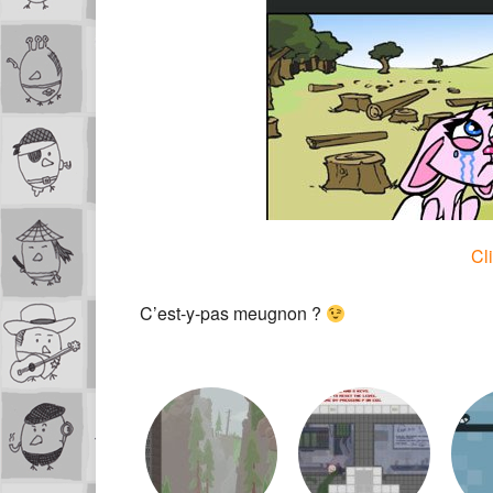
Cl
C’est-y-pas meugnon ?