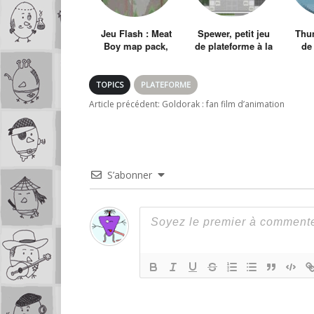
Jeu Flash : Meat
Spewer, petit jeu
Thum
Boy map pack,
de plateforme à la
de
nouveaux niveaux
Kirby
TOPICS
PLATEFORME
Article précédent:
Goldorak : fan film d’animation
S’abonner