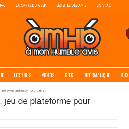
IAC
LA CARTE DU GEEK
LES SITES DES AMIS
CONTACT
UE
LECTURES
VIDÉOS
GEEK
INFORMATIQUE
JEUX
forme pour animaux suicidaires
, jeu de plateforme pour