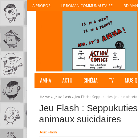
A PROPOS
LE ROMAN COMMUNAUTAIRE
BD MAN
AMHA
ACTU
CINÉMA
TV
MUSIQ
Jeu Flash : Seppukuties, jeu de plate
Home »
Jeux Flash »
Jeu Flash : Seppukuties
animaux suicidaires
Jeux Flash