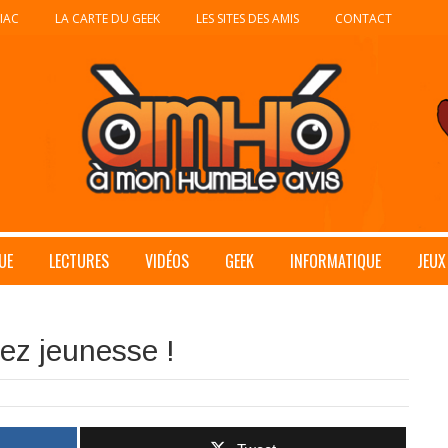
IAC
LA CARTE DU GEEK
LES SITES DES AMIS
CONTACT
UE
LECTURES
VIDÉOS
GEEK
INFORMATIQUE
JEUX
ez jeunesse !