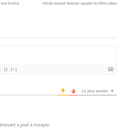
e Live Drama
Article suivant:
Batman squatte les films cultes
{}
[+]
Le plus ancien
r amusant a joué à essayer