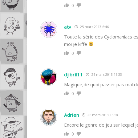
0
atv
25 mars 2013 6:46
Toute la série des Cyclomaniacs est
moi je kiffe
0
djibril11
25 mars 2013 16:33
Magique,de quoi passer pas mal d
0
Adrien
26 mars 2013 15:58
Encore le genre de jeu sur lequel
0