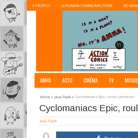
A PROPOS
LE ROMAN COMMUNAUTAIRE
BD MAN
AMHA
ACTU
CINÉMA
TV
MUSIQ
Cyclomaniacs Epic, roulez jeunesse !
Home »
Jeux Flash »
Cyclomaniacs Epic, roul
Jeux Flash
0