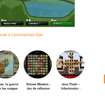
jouer à Cyclomaniacs Epic
ar, la guerre
Stones Masters :
Jeux Flash –
s les nuages
Jeu de reflexion
Infectonator :
avec un petit peu
World Dominator
de RPG