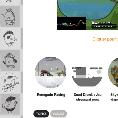
Cliquer pour 
Renegade Racing
Dead Drunk : Jeu
Skyw
stressant pour
dan
gens qui perdent
leur temps
TOPICS
COURSE