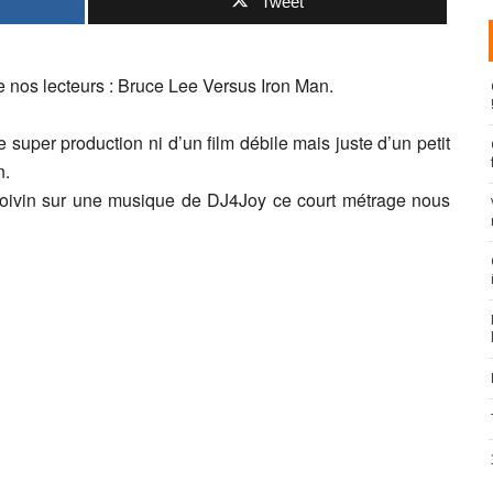
Tweet
t de nos lecteurs : Bruce Lee Versus Iron Man.
e super production ni d’un film débile mais juste d’un petit
n.
Boivin sur une musique de DJ4Joy ce court métrage nous