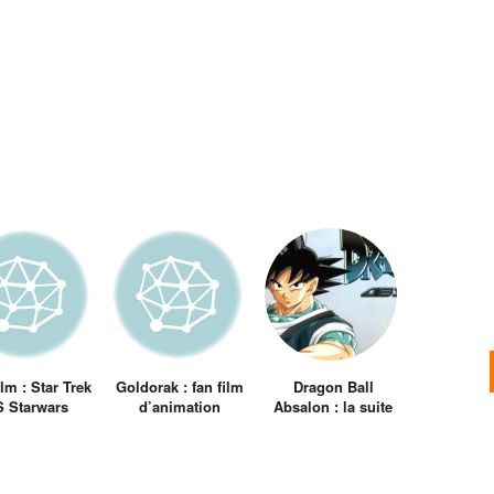
ilm : Star Trek
Goldorak : fan film
Dragon Ball
 Starwars
d’animation
Absalon : la suite
de Dragon Ball GT
réalisée par un fan