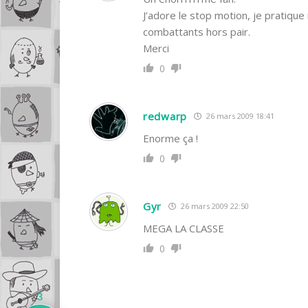
J’adore le stop motion, je pratiqu
combattants hors pair.
Merci
0
redwarp
26 mars 2009 18:41
Enorme ça !
0
Gyr
26 mars 2009 22:50
MEGA LA CLASSE
0
3