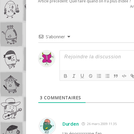
Article précédent:
Quel faire quand on n’a plus d’idée ?
Ar
S’abonner
3
COMMENTAIRES
Durden
26 mars 2009 11:35
Un énorrrrrrme fan.