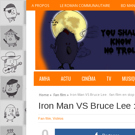
A PROPOS
LE ROMAN COMMUNAUTAIRE
BD MAN
AMHA
ACTU
CINÉMA
TV
MUSIQ
Iron Man VS Bruce Lee : fan film en sto
Home »
Fan film »
Iron Man VS Bruce Lee :
Fan film
,
Vidéos
0