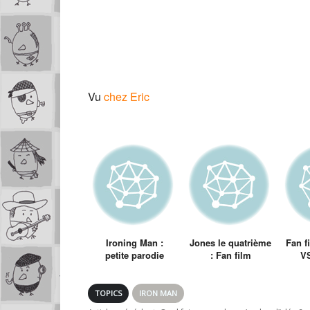
Vu
chez Eric
Ironing Man :
Jones le quatrième
Fan f
petite parodie
: Fan film
VS
d’Iron Man faite
d’Indiana Jones
par des fans
TOPICS
IRON MAN