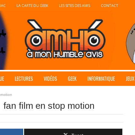
IAC
LA CARTE DU GEEK
LES SITES DES AMIS
CONTACT
UE
LECTURES
VIDÉOS
GEEK
INFORMATIQUE
JEUX
p motion
 fan film en stop motion