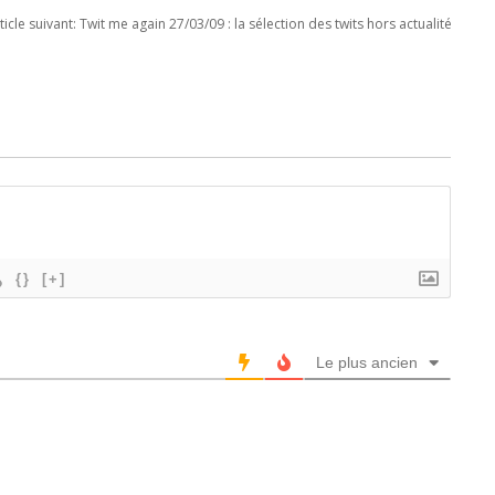
ticle suivant:
Twit me again 27/03/09 : la sélection des twits hors actualité
{}
[+]
Le plus ancien