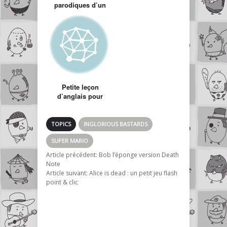
parodiques d’un
illustre inconnu
bourré de talent
Petite leçon
d’anglais pour
kékés adèptes de
la marque à la
pomme
TOPICS
INGLORIOUS BASTARDS
SUPER MARIO
Article précédent:
Bob l’éponge version Death
Note
Article suivant:
Alice is dead : un petit jeu flash
point & clic