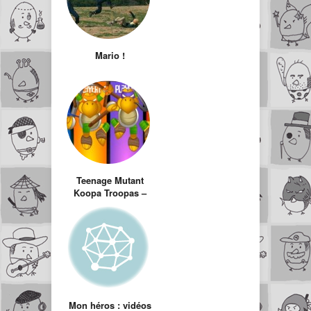
Mario !
Teenage Mutant
Koopa Troopas –
Mario dans
l’univers des
Tortues Ninja
Mon héros : vidéos