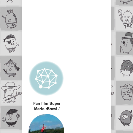
Fan film Super
Mario :Brawl /
Twilight Run