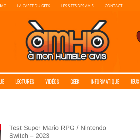
IAC
LA CARTE DU GEEK
LES SITES DES AMIS
CONTACT
UE
LECTURES
VIDÉOS
GEEK
INFORMATIQUE
JEUX
Test Super Mario RPG / Nintendo
Switch – 2023