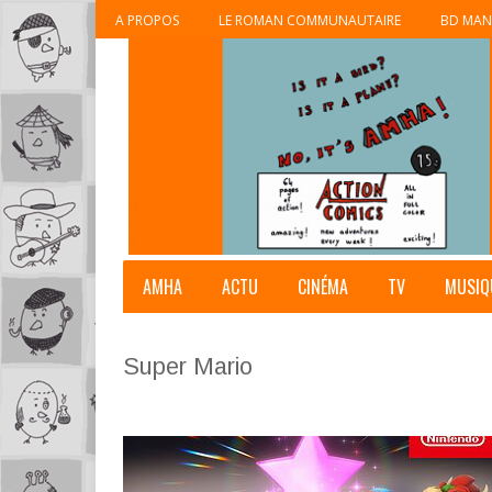
A PROPOS
LE ROMAN COMMUNAUTAIRE
BD MAN
AMHA
ACTU
CINÉMA
TV
MUSIQ
Super Mario