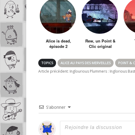
Alice is dead,
Rew, un Point &
épisode 2
Clic original
TOPICS
ALICE AU PAYS DES MERVEILLES
POINT & C
Article précédent:
Inglourious Plummers : Inglorious Bas
S’abonner