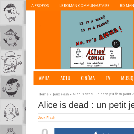
A PROPOS
LE ROMAN COMMUNAUTAIRE
BD MAN
AMHA
ACTU
CINÉMA
TV
MUSIQ
Alice is dead : un petit jeu flash point &
Home »
Jeux Flash »
Alice is dead : un petit j
Jeux Flash
0