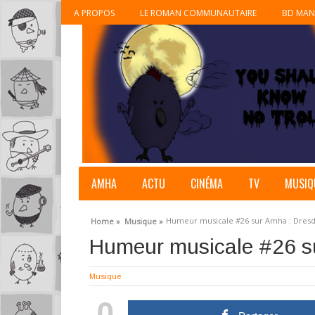
A PROPOS
LE ROMAN COMMUNAUTAIRE
BD MAN
AMHA
ACTU
CINÉMA
TV
MUSIQ
Humeur musicale #26 sur Amha : Dresd
Home »
Musique »
Humeur musicale #26 su
Musique
0