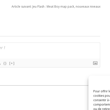
King, Blue Swede
Article suivant:
Jeu Flash : Meat Boy map pack, nouveaux niveaux
et… David
Hasselohoff
{}
[+]
Pour offrir 
cookies pou
consentir à
comportement
ou de retire