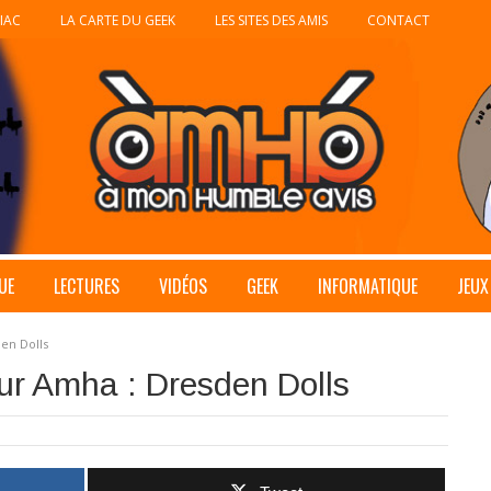
IAC
LA CARTE DU GEEK
LES SITES DES AMIS
CONTACT
UE
LECTURES
VIDÉOS
GEEK
INFORMATIQUE
JEUX
en Dolls
r Amha : Dresden Dolls