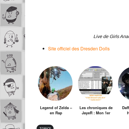
Live de Girls An
Site officiel des Dresden Dolls
Legend of Zelda –
Les chroniques de
Daf
en Rap
JayeR : Mon 1er
H
téléchargement
illégal
TOPICS