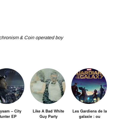
achronism & Coin operated boy
fysam – City
Like A Bad White
Les Gardiens de la
unter EP
Guy Party
galaxie : ou
Gangnam Style
comment un
simple trailer fait
revivre Jonathan