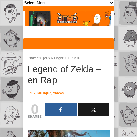
Legend of Zelda – en Rap
Home »
Jeux »
Legend of Zelda –
en Rap
Jeux
,
Musique
,
Vidéos
0
SHARES