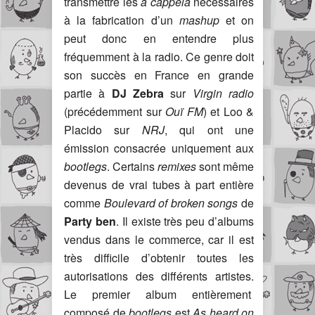
transmettre les
a cappela
nécessaires
à la fabrication d’un
mashup
et on
peut donc en entendre plus
fréquemment à la radio. Ce genre doit
son succès en France en grande
partie à
DJ Zebra
sur
Virgin radio
(précédemment sur
Ouï FM
) et Loo &
Placido sur
NRJ
, qui ont une
émission consacrée uniquement aux
bootlegs
. Certains
remixes
sont même
devenus de vrai tubes à part entière
comme
Boulevard of broken songs
de
Party ben
. Il existe très peu d’albums
vendus dans le commerce, car il est
très difficile d’obtenir toutes les
autorisations des différents artistes.
Le premier album entièrement
composé de
bootlegs
est
As heard on