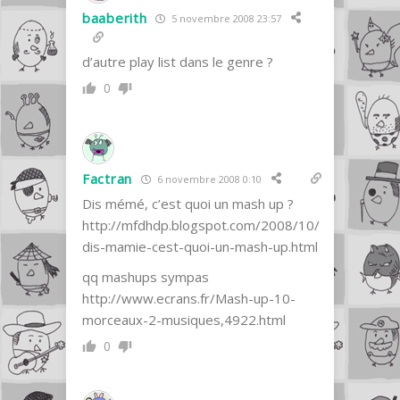
baaberith
5 novembre 2008 23:57
d’autre play list dans le genre ?
0
Factran
6 novembre 2008 0:10
Dis mémé, c’est quoi un mash up ?
http://mfdhdp.blogspot.com/2008/10/
dis-mamie-cest-quoi-un-mash-up.html
qq mashups sympas
http://www.ecrans.fr/Mash-up-10-
morceaux-2-musiques,4922.html
0