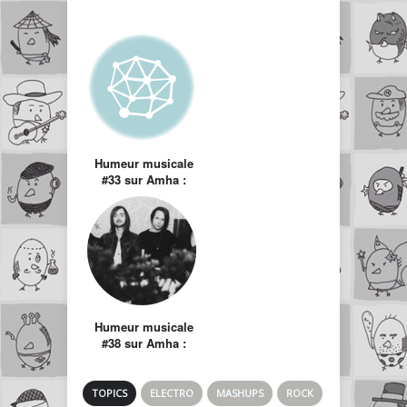
Humeur musicale
#33 sur Amha :
Ronald Jenkees
Humeur musicale
#38 sur Amha :
Expatriate
TOPICS
ELECTRO
MASHUPS
ROCK