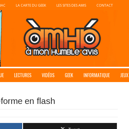
IAC
LA CARTE DU GEEK
LES SITES DES AMIS
CONTACT
UE
LECTURES
VIDÉOS
GEEK
INFORMATIQUE
JEUX
h
eforme en flash