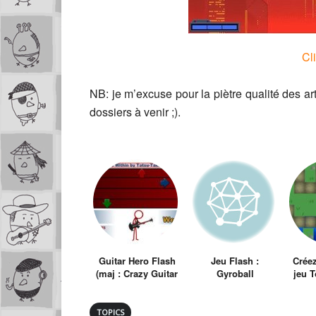
Cl
NB: je m’excuse pour la piètre qualité des art
dossiers à venir ;).
Guitar Hero Flash
Jeu Flash :
Créez
(maj : Crazy Guitar
Gyroball
jeu 
Maniac)
TOPICS