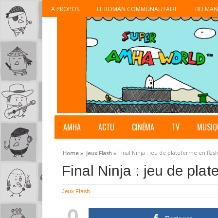
A PROPOS
LE ROMAN COMMUNAUTAIRE
BD MAN
AMHA
ACTU
CINÉMA
TV
MUSIQ
Final Ninja : jeu de plateforme en flas
Home »
Jeux Flash »
Final Ninja : jeu de plat
Jeux Flash
0