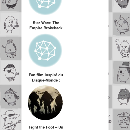
Star Wars: The
Empire Brokeback
(Starwars version
Brockeback
mountain)
Fan film inspiré du
Disque-Monde :
Dram de Troll
Fight the Foot – Un