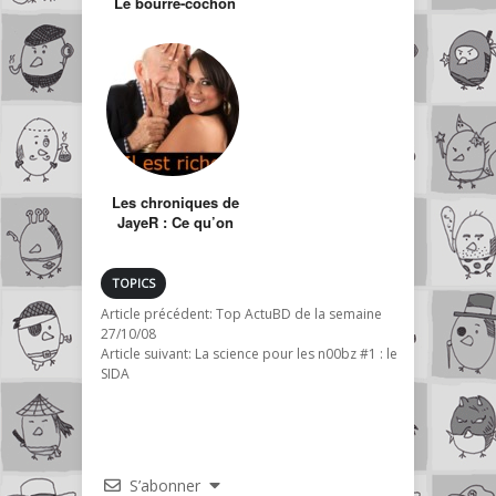
Le bourre-cochon
Les chroniques de
JayeR : Ce qu’on
pense quand on
voit ça…
TOPICS
Article précédent:
Top ActuBD de la semaine
27/10/08
Article suivant:
La science pour les n00bz #1 : le
SIDA
S’abonner