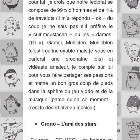
pour lui, je crois que notre lectorat se
compose de 99% d’hommes et de 1%
de travelots (il m’a répondu « ok » du
coup je ne sais pas s’il préfère le
« cuir-moustache » ou les « dames-
zizi »). Gamer, Musicien, Musichien
(c’est truc incroyable mais je vous en
parlerai une prochaine fois) et
vidéaste amateur, je compte sur lui
pour vous faire partager ses passions
et mettre un bon gros coup de pieds
dans la sphère du jeu vidéo et de la
musique (parce qu’en ce moment…
c’est le désert niveau musical).
Crono – L’ami des stars
Ce mec… CE MEC… se balade en