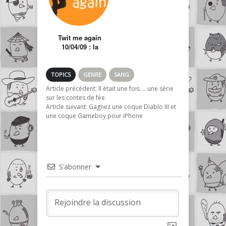
Twit me again
10/04/09 : la
sélection des twits
hors actualité
TOPICS
GENRE
SANG
Article précédent:
Il était une fois … une série
sur les contes de fée
Article suivant:
Gagnez une coque Diablo III et
une coque Gameboy pour iPhone
S’abonner