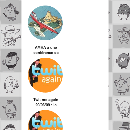
AMHA à une
conférence de
presse
Twit me again
20/03/09 : la
sélection des twits
hors actualité