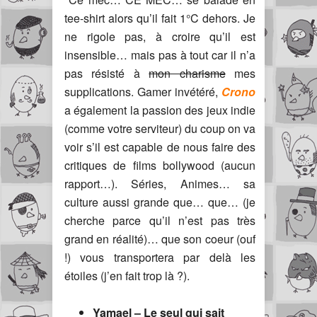
tee-shirt alors qu’il fait 1°C dehors. Je
ne rigole pas, à croire qu’il est
insensible… mais pas à tout car il n’a
pas résisté à
mon charisme
mes
supplications. Gamer invétéré,
Crono
a également la passion des jeux indie
(comme votre serviteur) du coup on va
voir s’il est capable de nous faire des
critiques de films bollywood (aucun
rapport…). Séries, Animes… sa
culture aussi grande que… que… (je
cherche parce qu’il n’est pas très
grand en réalité)… que son coeur (ouf
!) vous transportera par delà les
étoiles (j’en fait trop là ?).
Yamael – Le seul qui sait