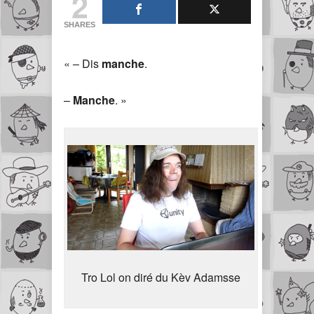
2
SHARES
« – Dis
manche
.
–
Manche
. »
Tro Lol on diré du Kèv Adamsse