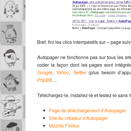
Bref, fini les clics intempestifs sur « page su
Autopager
ne fonctionne pas sur tous les sites
coder la façon dont les pages sont intégr
Google
,
Yahoo
,
Twitter
(plus besoin d’app
PhpBB
…
Téléchargez-le, installez-le et testez-le sans r
Page de téléchargement d’Autopager
Site du créateur d’Autopager
Mozilla Firefox