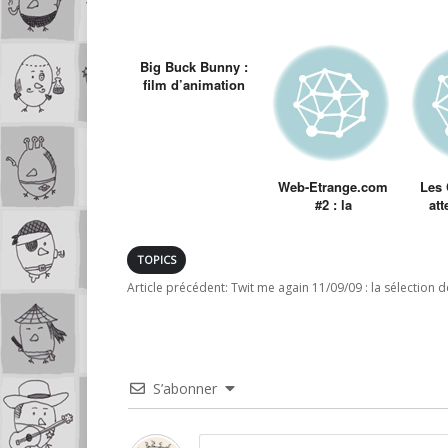
Big Buck Bunny :
film d’animation
libre sous Blender
Web-Etrange.com
Les 
#2 : la
att
Désencyclopédie
rig
mau
TOPICS
Article précédent:
Twit me again 11/09/09 : la sélection d
S’abonner