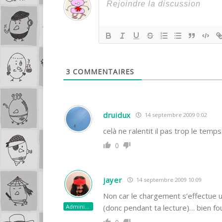
3
COMMENTAIRES
druidux
14 septembre 2009 0:02
celà ne ralentit il pas trop le te
0
jayer
14 septembre 2009 10:09
Non car le chargement s’effectue u
Administrateur
(donc pendant ta lecture)… bien fou