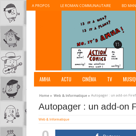
A PROPOS
LE ROMAN COMMUNAUTAIRE
BD MAN
AMHA
ACTU
CINÉMA
TV
MUSIQ
Autopager : un add-on Fire
Home »
Web & Informatique »
Autopager : un add-on F
Web & Informatique
0