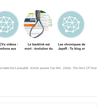
CVs vidéos :
Le backlink est
Les chroniques de
entions aux
mort : évolution du
JayeR : To blog or
olos et aux
concept
not to blog
vais acteurs
d’influence dans la
blogosphère
es twits hors actualité
Article suivant:
Fan film : Zelda : The Hero Of Time