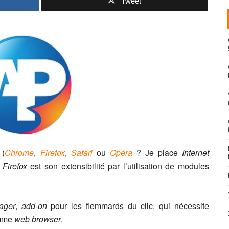
Tweet
 (
Chrome
,
Firefox
,
Safari
ou
Opéra
? Je place
Internet
e
Firefox
est son extensibilité par l’utilisation de modules
ager
,
add-on
pour les flemmards du clic, qui nécessite
mme
web browser
.