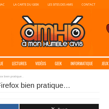
IAC
LA CARTE DU GEEK
LES SITES DES AMIS
CONTACT
UE
LECTURES
VIDÉOS
GEEK
INFORMATIQUE
JEUX
fox bien pratique…
irefox bien pratique…