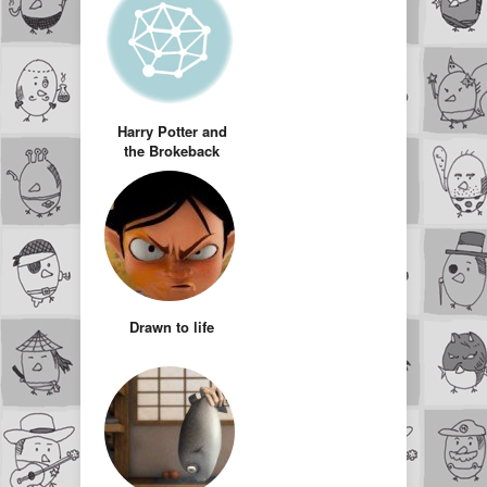
Harry Potter and
the Brokeback
Goblet (Harry
Potter versio
Brokeback
Mountain)
Drawn to life