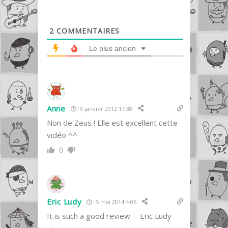
2
COMMENTAIRES
Le plus ancien
Anne
9 janvier 2012 17:38
Non de Zeus ! Elle est excellent cette
vidéo ^^
0
Eric Ludy
5 mai 2014 4:06
It is such a good review. –
Eric Ludy