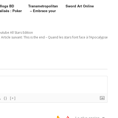
Blogs BD
Transmetropolitan
Sword Art Online
alisés : Poker
– Embrace your
future
ube All Stars Edition
Article suivant:
This is the end – Quand les stars font face à l’Apocalypse
{}
[+]