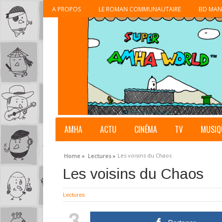
A PROPOS
LE ROMAN COMMUNAUTAIRE
BD MAN
AMHA
ACTU
CINÉMA
TV
MUSIQ
Les voisins du Chaos
Home »
Lectures »
Les voisins du Chaos
Lectures
3