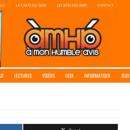
IAC
LA CARTE DU GEEK
LES SITES DES AMIS
CONTACT
UE
LECTURES
VIDÉOS
GEEK
INFORMATIQUE
JEUX