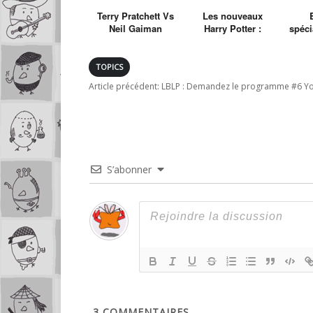
Terry Pratchett Vs
Les nouveaux
Neil Gaiman
Harry Potter :
spéci
Bartimeus
TOPICS
Article précédent:
LBLP : Demandez le programme #6 Yout
S’abonner
3
COMMENTAIRES