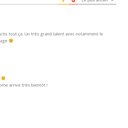
Le plus ancien
ctis tout ça. Un très grand talent avec notamment le
 page
e
ome arrive très bientôt !