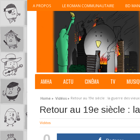
A PROPOS
LE ROMAN COMMUNAUTAIRE
BD MAN
AMHA
ACTU
CINÉMA
TV
MUSIQ
Retour au 19e siècle : la guerre des vieu
Home »
Vidéos »
Retour au 19e siècle : l
Vidéos
0