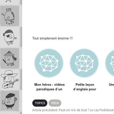
Tout simplement énorme !!!
Mon héros : vidéos
Petite leçon
Une
parodiques d’un
d’anglais pour
illustre inconnu
kékés adèptes de
bourré de talent
la marque à la
pomme
TOPICS
VIEUX
Article précédent:
Peut-on rire de tout ? Le cas Pedobea