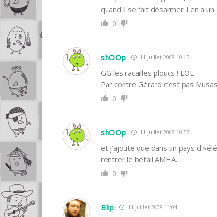
quand il se fait désarmer il en a un
0
shOOp
11 juillet 2008 10:45
GG les racailles ploucs ! LOL
Par contre Gérard c’est pas Musashi
0
shOOp
11 juillet 2008 10:57
et j’ajoute que dans un pays d »élé
rentrer le bétail AMHA.
0
Blip
11 juillet 2008 11:04