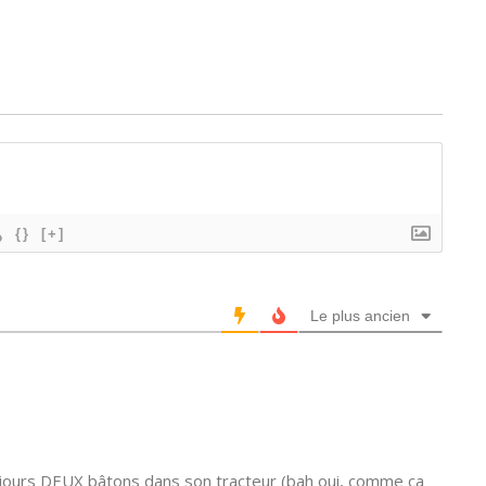
{}
[+]
Le plus ancien
oujours DEUX bâtons dans son tracteur (bah oui, comme ça