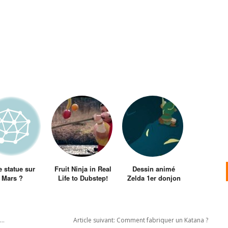
 statue sur
Fruit Ninja in Real
Dessin animé
Mars ?
Life to Dubstep!
Zelda 1er donjon
r…
Article suivant:
Comment fabriquer un Katana ?