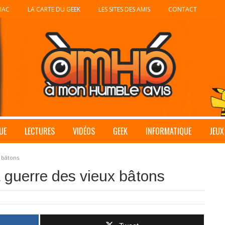
IAC
LA CARTE DU GEEK
LES SITES DES AMIS
CONTACT
UE
LECTURES
VIDÉOS
GEEK
INFORMATIQUE
JEUX
x bâtons
a guerre des vieux bâtons