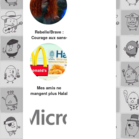
Rebelle/Brave :
Courage aux sans-
âmes
Mes amis ne
mangent plus Halal
depuis
longtemps…