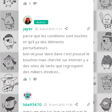
0
Auteur
jayer
8 avril 2010 11:31
parce que les conditions sont louches
et qu’il ya des éléments
perturbateurs.
bon ok pour dave dave c’est poussé le
bouchon mais cherche sur internet y a
des sites de tarés que regroupent
des milliers d’indices…
1
lola95470
10 avril 2010 11:30
merci jen ete sur que ce netait pas le