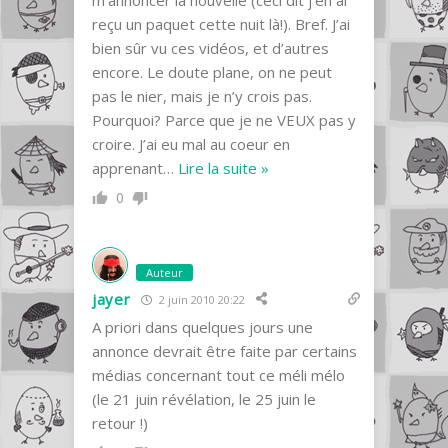
m’annoncer la nouvelle (ceci dit j’en ai
reçu un paquet cette nuit là!). Bref. J’ai
bien sûr vu ces vidéos, et d’autres
encore. Le doute plane, on ne peut
pas le nier, mais je n’y crois pas.
Pourquoi? Parce que je ne VEUX pas y
croire. J’ai eu mal au coeur en
apprenant
…
Lire la suite »
0
Auteur
jayer
2 juin 2010 20:22
A priori dans quelques jours une
annonce devrait être faite par certains
médias concernant tout ce méli mélo
(le 21 juin révélation, le 25 juin le
retour !)