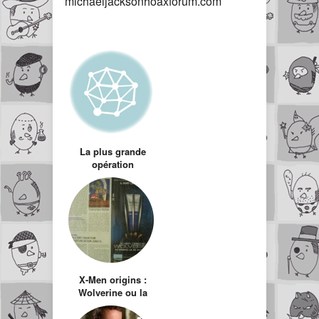
michaeljacksonhoaxforum.com
La plus grande
opération
marketing de tous
les temps : Michael
Jackson est-il
toujours en vie ?
X-Men origins :
Wolverine ou la
honte du
marketing