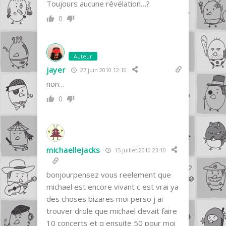
Toujours aucune révélation…?
0
Auteur
jayer
27 juin 2010 12:10
non…
0
michaellejacks
15 juillet 2010 23:10
bonjourpensez vous reelement que
michael est encore vivant c est vrai ya
des choses bizares moi perso j ai
trouver drole que michael devait faire
10 concerts et q ensuite 50 pour moi