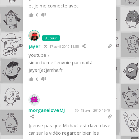
et je me connecte avec
0
Auteur
jayer
17 avril 2010 11:55
youtube ?
sinon tu me l’envoie par mail à
jayer[at]amha.fr
0
morganeloveMJ
18 avril 2010 16:49
Jpense pas que Michael est dave dave
car sur la vidéo regarder bien les