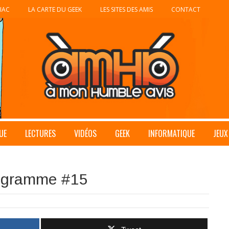
IAC
LA CARTE DU GEEK
LES SITES DES AMIS
CONTACT
UE
LECTURES
VIDÉOS
GEEK
INFORMATIQUE
JEUX
rogramme #15