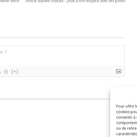
Bieber Bitch
Article suivant:
Koezio – Joue à fort Boyard avec tes potes
{}
[+]
Pour offrir 
cookies pou
consentir à
comportement
ou de retire
caractéristi