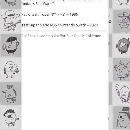
l’univers Star Wars ?
Retro test : Tobal N°1 – PS1 – 1996
Test Super Mario RPG / Nintendo Switch – 2023
3 idées de cadeaux à offrir à un fan de Pokémon