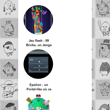
Jeu flash : 99
Bricks, un Jenga
avec du Tetris
Epsilon : un
Portal-like où va
falloir réfléchir