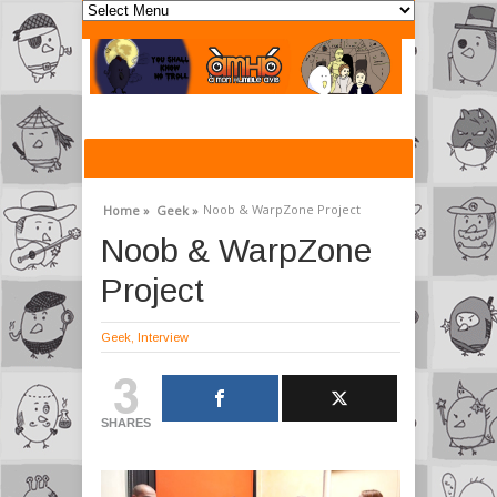
Noob & WarpZone Project
Home »
Geek »
Noob & WarpZone
Project
Geek
,
Interview
3
SHARES