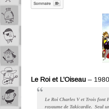
Sommaire
Le Roi et L’Oiseau
– 1980
Le Roi Charles V et Trois font H
royaume de Takicardie. Seul un 