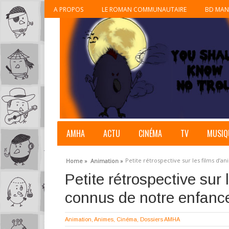
A PROPOS
LE ROMAN COMMUNAUTAIRE
BD MAN
AMHA
ACTU
CINÉMA
TV
MUSIQ
Petite rétrospective sur les films d’
Home »
Animation »
Petite rétrospective sur
connus de notre enfanc
Animation
,
Animes
,
Cinéma
,
Dossiers AMHA