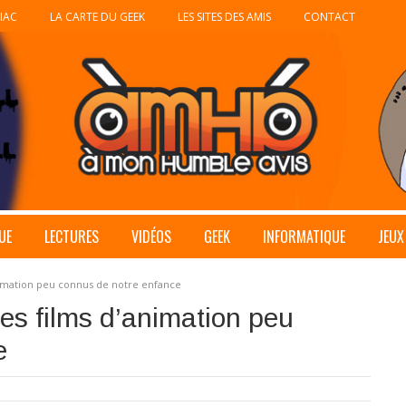
IAC
LA CARTE DU GEEK
LES SITES DES AMIS
CONTACT
UE
LECTURES
VIDÉOS
GEEK
INFORMATIQUE
JEUX
animation peu connus de notre enfance
 les films d’animation peu
e