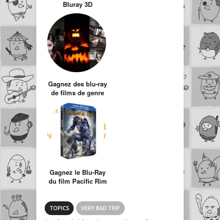
Bluray 3D
Superman – Man
of Steel
Gagnez des blu-ray
de films de genre
pour Halloween!!!
Gagnez le Blu-Ray
du film Pacific Rim
TOPICS
VERY BAD TRIP