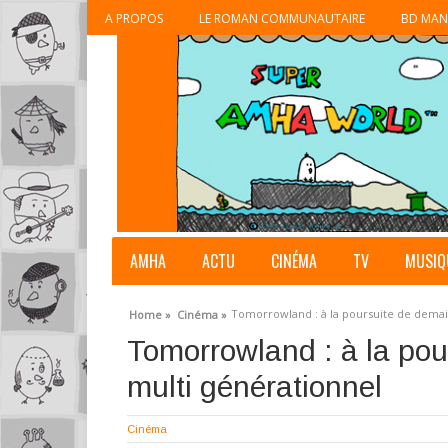
A PROPOS
LE ROMAN COMMUNAUTAIRE
BD MAN
AMHA
ACTU
CINÉMA
TV
MUSIQ
Tomorrowland : à la poursuite de demai
Home »
Cinéma »
Tomorrowland : à la po
multi générationnel
Cinéma