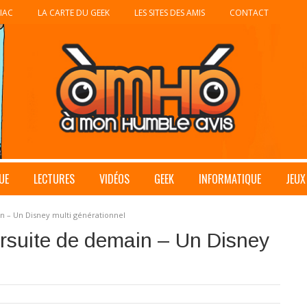
IAC
LA CARTE DU GEEK
LES SITES DES AMIS
CONTACT
UE
LECTURES
VIDÉOS
GEEK
INFORMATIQUE
JEUX
n – Un Disney multi générationnel
ursuite de demain – Un Disney