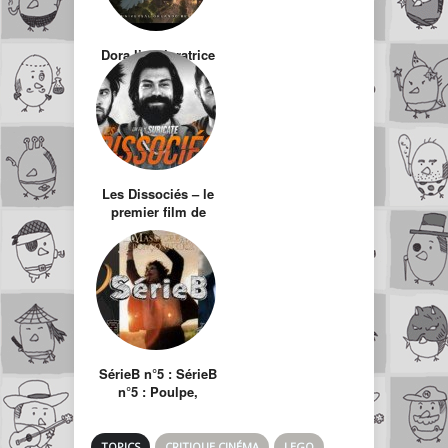
Dora l’exploratrice
– Le film
Les Dissociés – le
premier film de
Raphael
Descraques
SérieB n°5 : SérieB
n°5 : Poulpe,
Redneck et Restes
de midi
TOPICS
CRITIQUE CINÉMA
LEGO