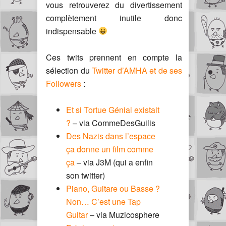
vous retrouverez du divertissement
complètement inutile donc
indispensable
Ces twits prennent en compte la
sélection du
Twitter d’AMHA et de ses
Followers
:
Et si Tortue Génial existait
?
– via CommeDesGuilis
Des Nazis dans l’espace
ça donne un film comme
ça
– via J3M (qui a enfin
son twitter)
Piano, Guitare ou Basse ?
Non… C’est une Tap
Guitar
– via Muzicosphere