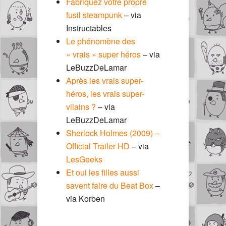
Fabriquez votre propre
fusil steampunk
– via
Instructables
Le phénomène des
« vrais » super héros
– via
LeBuzzDeLamar
Après les vrais super-
héros, les vrais super-
vilains ?
– via
LeBuzzDeLamar
Sherlock Holmes (2009) –
Official Trailer HD
– via
LesGeeks
Et oui les filles aussi
savent faire du Beat Box
–
via Korben