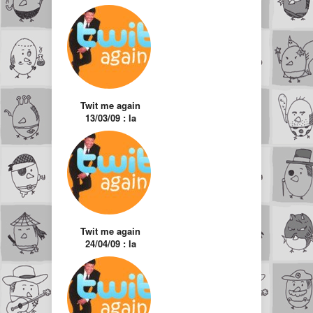
Twit me again
13/03/09 : la
sélection des twits
hors actualité
Twit me again
24/04/09 : la
sélection des twits
hors actualité