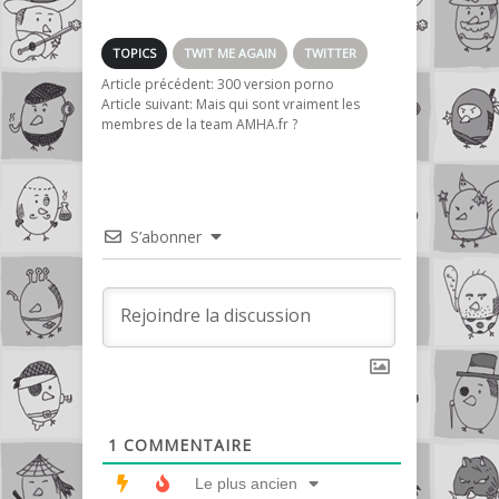
sélection des twits
hors actualité
TOPICS
TWIT ME AGAIN
TWITTER
Article précédent:
300 version porno
Article suivant:
Mais qui sont vraiment les
membres de la team AMHA.fr ?
S’abonner
1
COMMENTAIRE
Le plus ancien