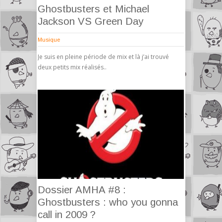
Ghostbusters et Michael
Jackson VS Green Day
Musique
Je suis en pleine période de mix et là j’ai trouvé
deux petits mix réalisés..
Dossier AMHA #8 :
Ghostbusters : who you gonna
call in 2009 ?