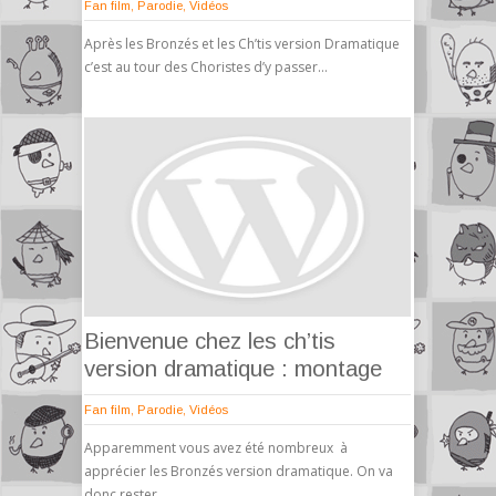
Fan film
,
Parodie
,
Vidéos
Après les Bronzés et les Ch’tis version Dramatique
c’est au tour des Choristes d’y passer…
Bienvenue chez les ch’tis
version dramatique : montage
Fan film
,
Parodie
,
Vidéos
Apparemment vous avez été nombreux à
apprécier les Bronzés version dramatique. On va
donc rester..