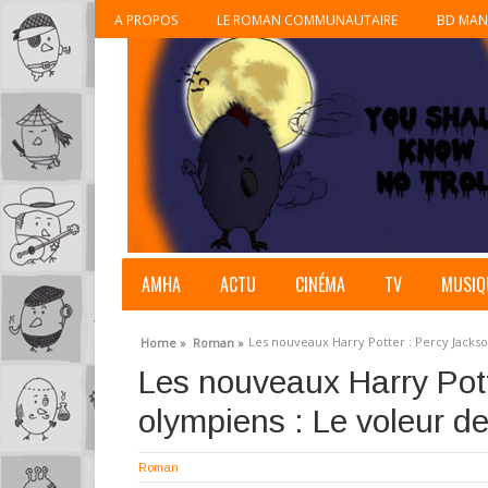
A PROPOS
LE ROMAN COMMUNAUTAIRE
BD MAN
AMHA
ACTU
CINÉMA
TV
MUSIQ
Les nouveaux Harry Potter : Percy Jackso
Home »
Roman »
Les nouveaux Harry Pott
olympiens : Le voleur d
Roman