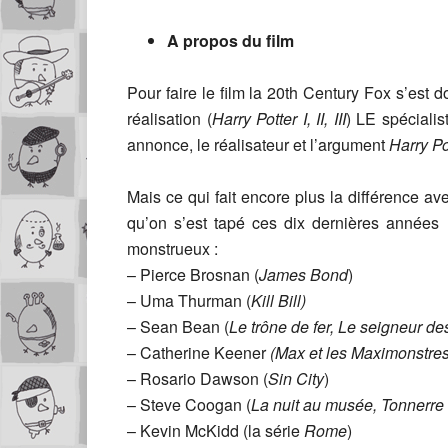
A propos du
film
Pour faire le film la 20th Century Fox s’est 
réalisation (
Harry Potter I, II, III
) LE spécialis
annonce, le réalisateur et l’argument
Harry Po
Mais ce qui fait encore plus la différence a
qu’on s’est tapé ces dix dernières années 
monstrueux :
– Pierce Brosnan (
James Bond
)
– Uma Thurman (
Kill Bill)
– Sean Bean (
Le trône de fer, Le seigneur d
– Catherine Keener
(Max et les Maximonstre
– Rosario Dawson (
Sin City
)
– Steve Coogan (
La nuit au musée, Tonnerre 
– Kevin McKidd (la série
Rome
)