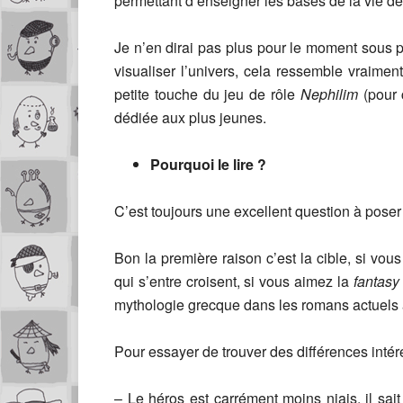
permettant d’enseigner les bases de la vie d
Je n’en dirai pas plus pour le moment sous p
visualiser l’univers, cela ressemble vraime
petite touche du jeu de rôle
Nephilim
(pour
dédiée aux plus jeunes.
Pourquoi le lire ?
C’est toujours une excellent question à poser
Bon la première raison c’est la cible, si vo
qui s’entre croisent, si vous aimez la
fantasy
mythologie grecque dans les romans actuels 
Pour essayer de trouver des différences inté
– Le héros est carrément moins niais, il sait