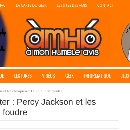
IAC
LA CARTE DU GEEK
LES SITES DES AMIS
CONTACT
UE
LECTURES
VIDÉOS
GEEK
INFORMATIQUE
JEUX
n et les olympiens : Le voleur de foudre
er : Percy Jackson et les
e foudre