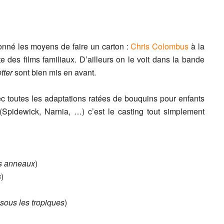
donné les moyens de faire un carton :
Chris Colombus
à la
te des films familiaux. D’ailleurs on le voit dans la bande
tter
sont bien mis en avant.
vec toutes les adaptations ratées de bouquins pour enfants
(Spidewick, Narnia, …) c’est le casting tout simplement
es anneaux
)
s
)
sous les tropiques
)