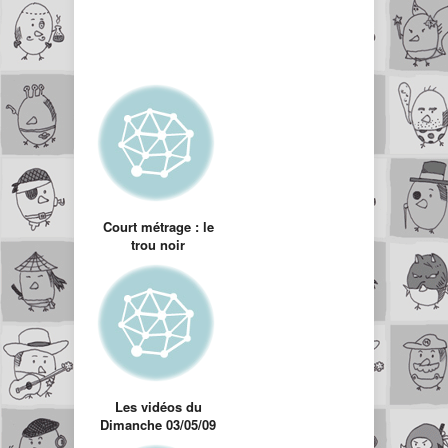
Court métrage : le
trou noir
Les vidéos du
Dimanche 03/05/09