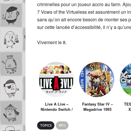
criminelles pour un joueur accro au farm. Ajo
7 Vows of the Virtueless est assurément un 
sans qu’on ait encore besoin de monter ses 
sur cette lancée d’accessibilité, il n’y a qu’un
Vivement le 8.
Live A Live –
Fantasy Star IV –
TES
Nintendo Switch /
Megadrive 1993
X
2022
Ch
Defin
TOPICS
RPG