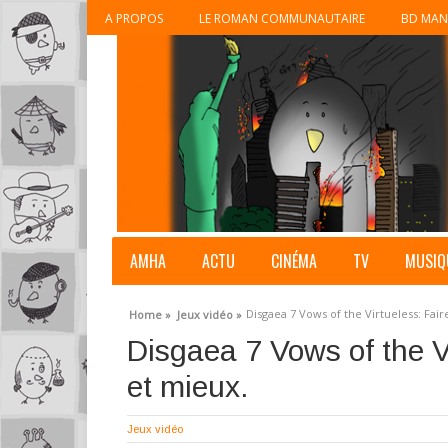
A PROPOS
LE ROMAN COMMUNAUTAIRE
BD MAN
AMHA
ACTU
CINÉMA
TV
MUSIQ
Disgaea 7 Vows of the Virtueless: Fair
Home »
Jeux vidéo »
Disgaea 7 Vows of the Vi
et mieux.
Jeux vidéo