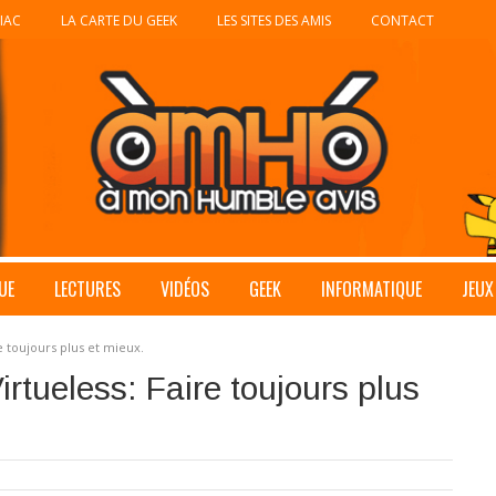
IAC
LA CARTE DU GEEK
LES SITES DES AMIS
CONTACT
UE
LECTURES
VIDÉOS
GEEK
INFORMATIQUE
JEUX
e toujours plus et mieux.
rtueless: Faire toujours plus