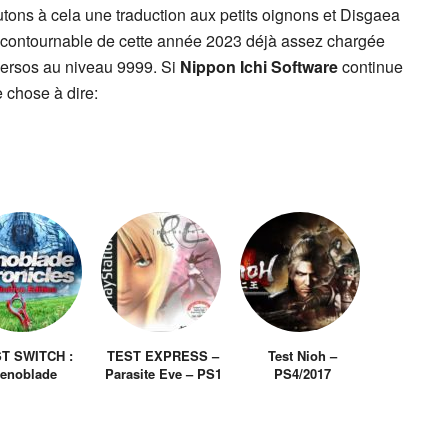
utons à cela une traduction aux petits oignons et Disgaea
incontournable de cette année 2023 déjà assez chargée
persos au niveau 9999. Si
Nippon Ichi Software
continue
e chose à dire:
T SWITCH :
TEST EXPRESS –
Test Nioh –
enoblade
Parasite Eve – PS1
PS4/2017
ronicles :
/ 1998
itive Edition –
2020