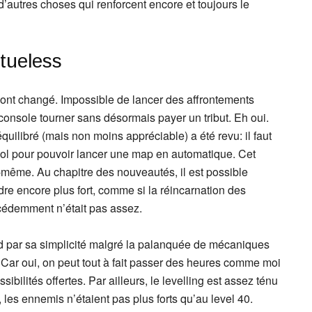
d’autres choses qui renforcent encore et toujours le
tueless
s ont changé. Impossible de lancer des affrontements
 console tourner sans désormais payer un tribut. Eh oui.
uilibré (mais non moins appréciable) a été revu: il faut
ol pour pouvoir lancer une map en automatique. Cet
i-même. Au chapitre des nouveautés, il est possible
dre encore plus fort, comme si la réincarnation des
écédemment n’était pas assez.
d par sa simplicité malgré la palanquée de mécaniques
. Car oui, on peut tout à fait passer des heures comme moi
ibilités offertes. Par ailleurs, le levelling est assez ténu
 les ennemis n’étaient pas plus forts qu’au level 40.